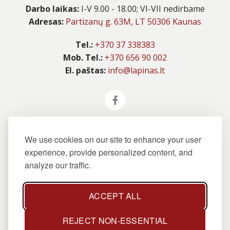
Darbo laikas:
I-V 9.00 - 18.00; VI-VII nedirbame
Adresas:
Partizanų g. 63M, LT 50306 Kaunas
Tel.:
+370 37 338383
Mob. Tel.:
+370 656 90 002
El. paštas:
info@lapinas.lt
Informacija
We use cookies on our site to enhance your user
experience, provide personalized content, and
Taisyklės
analyze our traffic.
Pristatymo sąlygos
Slapukų politika
ACCEPT ALL
REJECT NON-ESSENTIAL