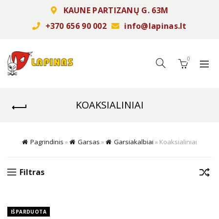
KAUNE PARTIZANŲ G. 63M
+370 656 90 002
info@lapinas.lt
0
KOAKSIALINIAI
Pagrindinis
»
Garsas
»
Garsiakalbiai
»
Koaksialiniai
Filtras
IŠPARDUOTA