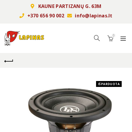
KAUNE PARTIZANŲ G. 63M
+370 656 90 002
info@lapinas.lt
0
IŠPARDUOTA