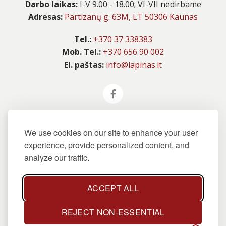
Darbo laikas:
I-V 9.00 - 18.00; VI-VII nedirbame
Adresas:
Partizanų g. 63M, LT 50306 Kaunas
Tel.:
+370 37 338383
Mob. Tel.:
+370 656 90 002
El. paštas:
info@lapinas.lt
Informacija
We use cookies on our site to enhance your user
experience, provide personalized content, and
Taisyklės
analyze our traffic.
Pristatymo sąlygos
Slapukų politika
ACCEPT ALL
REJECT NON-ESSENTIAL