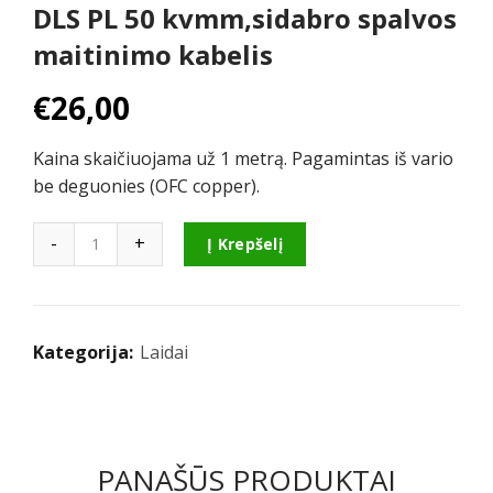
DLS PL 50 kvmm,sidabro spalvos
maitinimo kabelis
€
26,00
Kaina skaičiuojama už 1 metrą. Pagamintas iš vario
be deguonies (OFC copper).
Kiekis
Į Krepšelį
Kategorija:
Laidai
PANAŠŪS PRODUKTAI