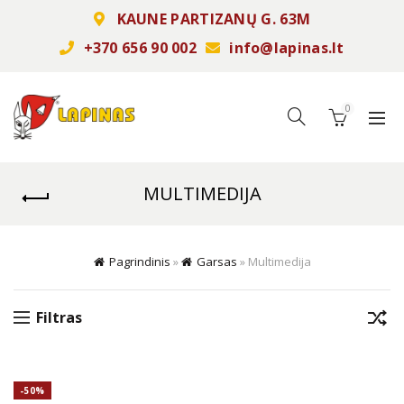
KAUNE PARTIZANŲ G. 63M
+370 656 90 002
info@lapinas.lt
0
MULTIMEDIJA
Pagrindinis
»
Garsas
»
Multimedija
Filtras
-50%