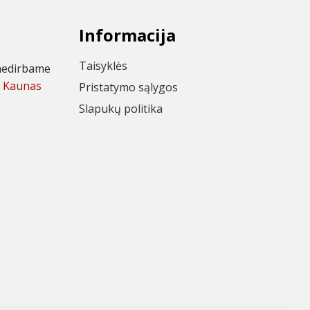
Informacija
Taisyklės
I nedirbame
6 Kaunas
Pristatymo sąlygos
Slapukų politika