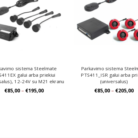
kavimo sistema Steelmate
Parkavimo sistema Steel
Į Krepšelį
Į Krepšelį
411EX galui arba priekiui
PTS411_ISR galui arba pri
salus), 12-24V su M21 ekranu
(universalus)
€
85,00
–
€
195,00
€
85,00
–
€
205,00