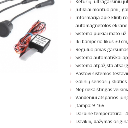
Keturių ultragarsiniu ju
Jutikliai montuojami į g
Informacija apie kliūtį
automagnetolos ekrane
Sistema puikiai mato už j
Iki bamperio likus 30 cm,
Reguluojamas garsuma
Sistema automatiškai apt
Sistema atpažįsta atsargi
Pastovi sistemos testavi
Galinių sensorių kliūtie
Nepriekaištingas veikimas
Vandeniui atsparios jun
Įtampa: 9-16V
Darbinė temperatūra: -4
Daviklių dažymas origina