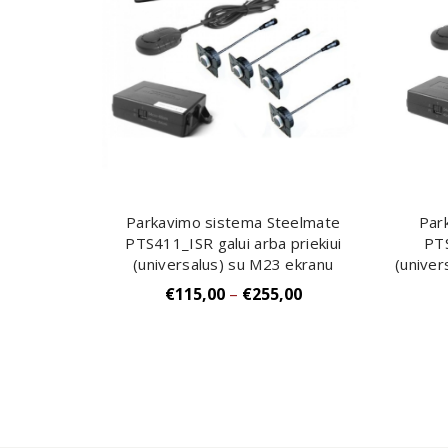
Parkavimo sistema Steelmate
Par
Į Krepšelį
PTS411_ISR galui arba priekiui
PTS
(universalus) su M23 ekranu
(univer
€
115,00
–
€
255,00