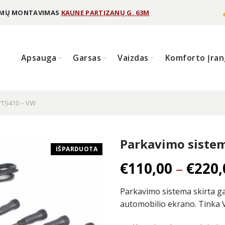
TEMŲ MONTAVIMAS
KAUNE PARTIZANŲ G. 63M
Apsauga
Garsas
Vaizdas
Komforto Įran
PTS410 – VW
Parkavimo siste
IŠPARDUOTA
€
110,00
–
€
220,
Parkavimo sistema skirta ga
automobilio ekrano. Tinka