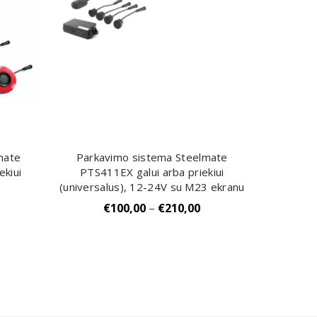
mate
Parkavimo sistema Steelmate
Į Krepšelį
ekiui
PTS411EX galui arba priekiui
(universalus), 12-24V su M23 ekranu
€
100,00
–
€
210,00