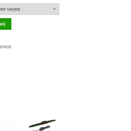
elį
temos