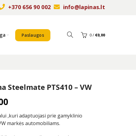
+370 656 90 002
info@lapinas.lt
ga
0
/
€
0,00
Paslaugos
ma Steelmate PTS410 – VW
00
lui ,kuri adaptuojasi prie gamyklinio
 VW markės automobiliams.